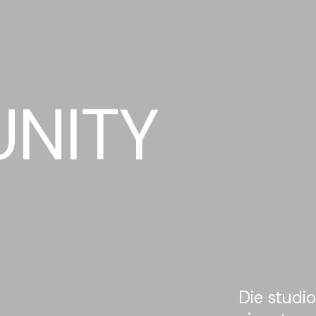
NITY
afie seit
Die studi