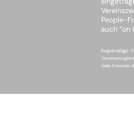
eingetrag
Vereinszw
People-Fo
auch “on l
Regelmäßige Tr
Vereinsmitglied
viele Freunde d