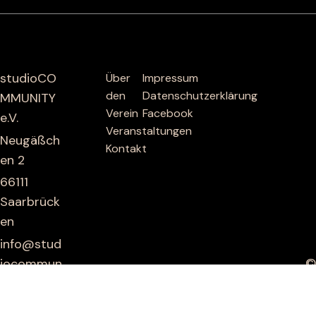
studioCO
Über
Impressum
den
Datenschutzerklärung
MMUNITY
Verein
Facebook
e.V.
Veranstaltungen
Neugäßch
Kontakt
en 2
66111
Saarbrück
en
info@stud
©
iocommun
studioCOMMUNIT
ity.de
Y e.V. 2023