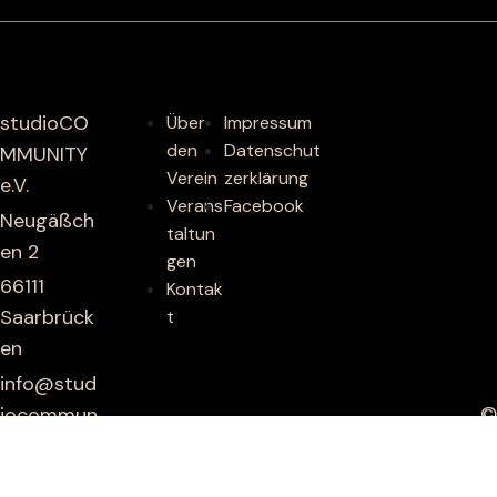
studioCO
Über
Impressum
den
Datenschut
MMUNITY
Verein
zerklärung
e.V.
Verans
Facebook
Neugäßch
taltun
en 2
gen
66111
Kontak
Saarbrück
t
en
info@stud
©
iocommun
studioCOMMUNIT
ity.de
Y e.V. 2023