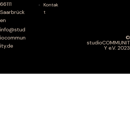
66111
Kontak
Saarbrück
t
en
info@stud
©
iocommun
studioCOMMUNIT
ity.de
Y e.V. 2023