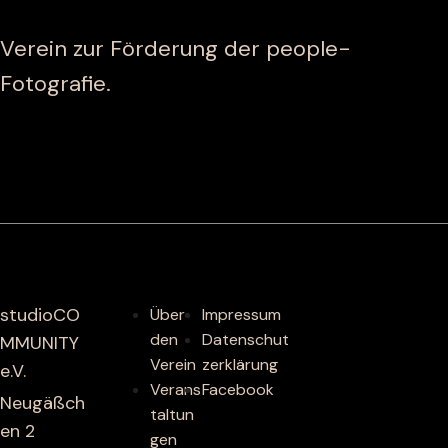
Verein zur Förderung der people-
Fotografie.
studioCO
Über
Impressum
den
Datenschut
MMUNITY
Verein
zerklärung
e.V.
Verans
Facebook
Neugäßch
taltun
en 2
gen